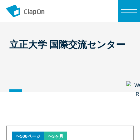
メ
ニ
ュ
ー
立正大学 国際交流センター
〜500ページ
〜3ヶ月